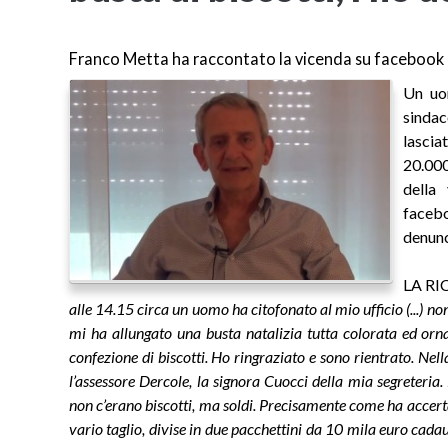
Franco Metta ha raccontato la vicenda su facebook
Un uom
sindac
lascia
20.000
della
faceb
denunc
LA R
alle 14.15 circa un uomo ha citofonato al mio ufficio (...) non
mi ha allungato una busta natalizia tutta colorata ed orna
confezione di biscotti. Ho ringraziato e sono rientrato. Nell
l’assessore Dercole, la signora Cuocci della mia segreteria. 
non c’erano biscotti, ma soldi. Precisamente come ha accerta
vario taglio, divise in due pacchettini da 10 mila euro cada