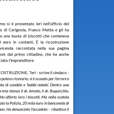
o si è presentato ieri nell'ufficio del
o di Cerignola, Franco Metta e gli ha
to una busta di biscotti che conteneva
 euro in contanti. È la ricostruzione
 vicenda raccontata nella sua pagina
ook dal primo cittadino, che ha anche
iato l'imprenditore.
ICOSTRUZIONE.
“Ieri
- scrive il sindaco -
 potevo riceverlo, si è scusato per l’errore e
ta di candele e ‘babbi natale’. Dentro una
a mia stanza il dr. Amato, il dr. Buquicchio,
Ho offerto loro i biscotti. Ma nella scatola
to la Polizia, 20 mila euro in banconote di
uno. Ho denunciato l'accaduto – ribadisce il