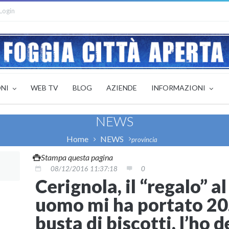
Login
ONI
WEB TV
BLOG
AZIENDE
INFORMAZIONI
NEWS
Home
NEWS
provincia
Stampa questa pagina
08/12/2016 11:37:18
0
Cerignola, il “regalo” a
uomo mi ha portato 20
busta di biscotti, l’ho 