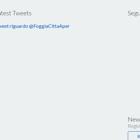
atest Tweets
Segu
eet riguardo @FoggiaCittaAper
News
Regist
R