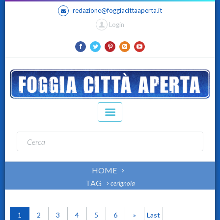
redazione@foggiacittaaperta.it
Login
HOME
TAG
cerignola
1
2
3
4
5
6
»
Last