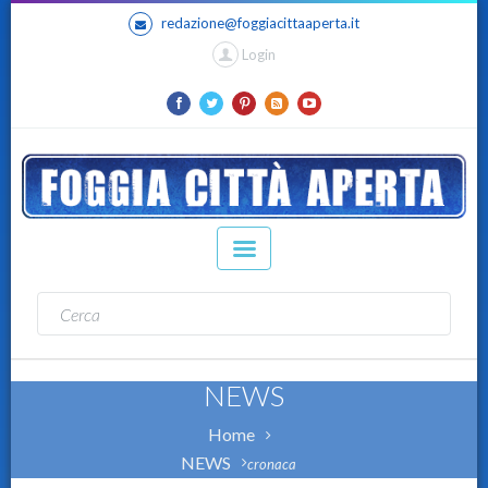
redazione@foggiacittaaperta.it
Login
NEWS
Home
NEWS
cronaca