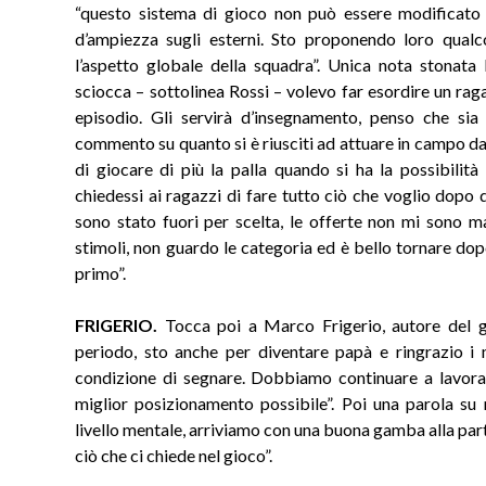
“questo sistema di gioco non può essere modificato
d’ampiezza sugli esterni. Sto proponendo loro qual
l’aspetto globale della squadra”. Unica nota stonata l
sciocca – sottolinea Rossi – volevo far esordire un ra
episodio. Gli servirà d’insegnamento, penso che sia 
commento su quanto si è riusciti ad attuare in campo da
di giocare di più la palla quando si ha la possibilità
chiedessi ai ragazzi di fare tutto ciò che voglio dopo 
sono stato fuori per scelta, le offerte non mi sono
stimoli, non guardo le categoria ed è bello tornare dop
primo”.
FRIGERIO.
Tocca poi a Marco Frigerio, autore del go
periodo, sto anche per diventare papà e ringrazio 
condizione di segnare. Dobbiamo continuare a lavora
miglior posizionamento possibile”. Poi una parola su 
livello mentale, arriviamo con una buona gamba alla par
ciò che ci chiede nel gioco”.