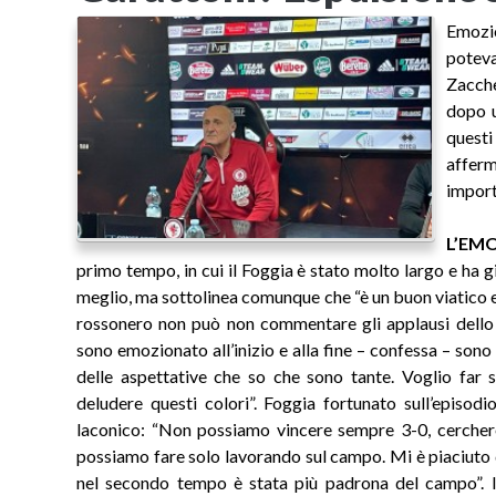
Emozio
poteva
Zacche
dopo u
questi
afferm
import
L’EM
primo tempo, in cui il Foggia è stato molto largo e ha g
meglio, ma sottolinea comunque che “è un buon viatico e
rossonero non può non commentare gli applausi dello s
sono emozionato all’inizio e alla fine – confessa – son
delle aspettative che so che sono tante. Voglio far
deludere questi colori”. Foggia fortunato sull’episodi
laconico: “Non possiamo vincere sempre 3-0, cerchere
possiamo fare solo lavorando sul campo. Mi è piaciuto 
nel secondo tempo è stata più padrona del campo”. I