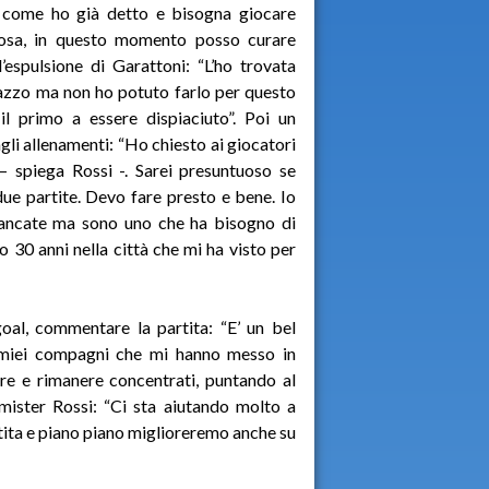
 come ho già detto e bisogna giocare
cosa, in questo momento posso curare
’espulsione di Garattoni: “L’ho trovata
gazzo ma non ho potuto farlo per questo
il primo a essere dispiaciuto”. Poi un
gli allenamenti: “Ho chiesto ai giocatori
 – spiega Rossi -. Sarei presuntuoso se
due partite. Devo fare presto e bene. Io
 mancate ma sono uno che ha bisogno di
o 30 anni nella città che mi ha visto per
al, commentare la partita: “E’ un bel
i miei compagni che mi hanno messo in
re e rimanere concentrati, puntando al
mister Rossi: “Ci sta aiutando molto a
tita e piano piano miglioreremo anche su