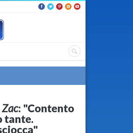
o
Zac
: "Contento
o tante.
sciocca"