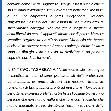
convinti come me dell’urgenza di scongiurare il rischio che la
sua amministrazione finisca nuovamente nelle mani incapaci
di chi l’ha calpestata e fatta sprofondare. Desidero
ringraziare ciascuno dei miei candidati per questo atto di
straordinario coraggio. Non era facile scegliere la strada
della libertà da partiti, apparati, dinamiche di potere. Non era
semplice scegliere la via più rischiosa. Ma quella che hanno
deciso di imboccare con me è anche l’unica possibile. Le altre
sono un film già visto e rivisto, la riedizione di un passato
cupo che non deve tornare
”.
NIENTE VOLTAGABBANA.
“
Nelle nostre liste -
prosegue
il candidato
- non ci sono 'professionisti delle preferenze',
voltagabbana, ex amministratori che nessuno rimpiange,
funzionari di Enti pubblici pronti ad esercitare il loro potere
per ottenere consenso. Nelle nostre liste i Foggiani troveranno
persone che non hanno nulla a che fare con le logiche che
hanno inquinato e reso disastrosa l’amministrazione della
città negli ultimi venti anni. Dalla nostra parte abbiamo la