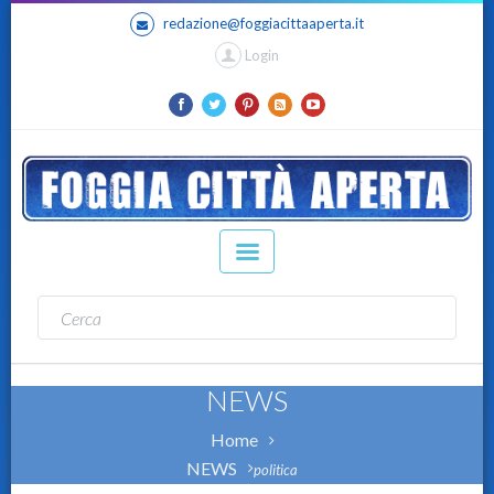
redazione@foggiacittaaperta.it
Login
NEWS
Home
NEWS
politica