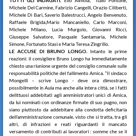
TUTTI GLI INDAGATI.
Elio Aimola, Italo Pontone,
Michele Del Carmine, Fabrizio Cangelli, Orazio Ciliberti,
Michele Di Bari, Saverio Balestrucci, Angelo Benvenuto,
Raffaele Brigida,Mario Mancaniello, Carlo Marconi,
Michele Milano, Lucia Murgolo, Giovanni Ricci,
Giuseppe Salvatore, Pasquale Santamaria, Michele
Simone, Fortunato Stasi e Maria Teresa Zingrillo.
LE ACCUSE DI BRUNO LONGO.
Intanto le prime
reazioni: il consigliere Bruno Longo ha immediatamente
chiesto una riunione urgente del consiglio comunale sulle
responsabilità politiche del fallimento Amica. “Il sindaco
Mongelli – scrive Longo - deve ora dimostrare,
possibilmente in Aula ma anche alla intera città, se i fatti
delittuosi addebitati agli amministratori unici di Amica,
da lui nominati con ordinanze firmate di suo pugno, non
siano piuttosto da addebitare alla condotta deficitaria
dell’amministrazione comunale, visto che si tratta, tra gli
altri, di infrazioni e reati riguardanti il mancato
versamento di contributi ai lavoratori : somme che se il