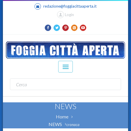
redazione@foggiacittaaperta.it
Login
NEWS
Home
NEWS
cronaca