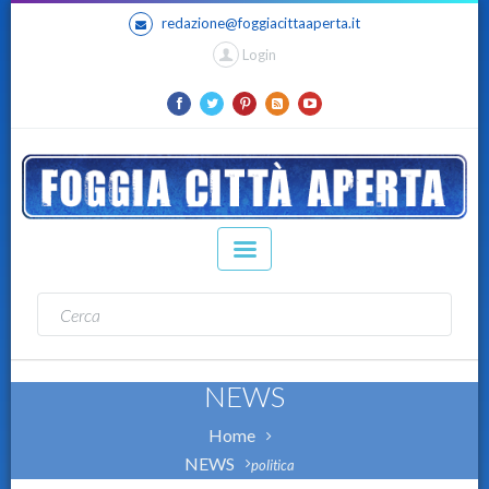
redazione@foggiacittaaperta.it
Login
NEWS
Home
NEWS
politica