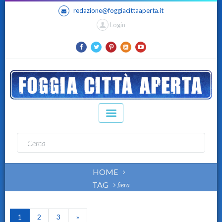
redazione@foggiacittaaperta.it
Login
HOME
TAG
fiera
1
2
3
»