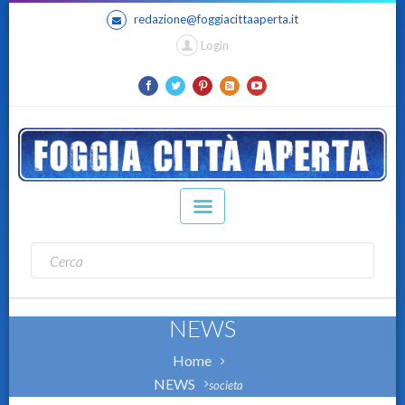
redazione@foggiacittaaperta.it
Login
NEWS
Home
NEWS
societa