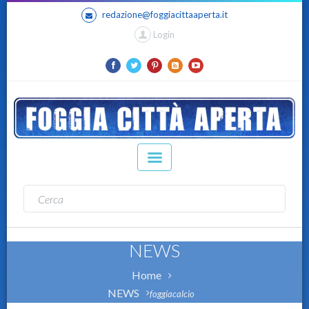
redazione@foggiacittaaperta.it
Login
NEWS
Home
NEWS
foggiacalcio