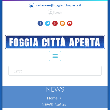
redazione@foggiacittaaperta.it
Login
NEWS
Home
NEWS
politica