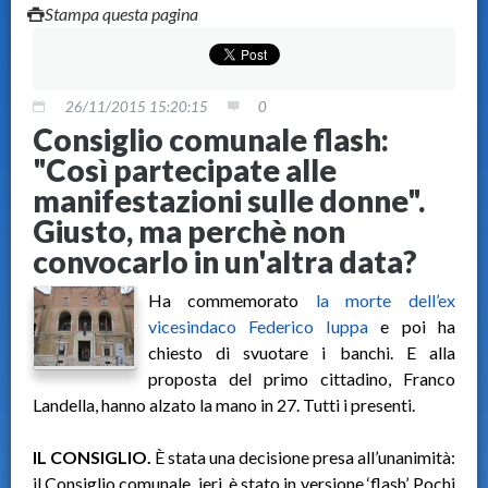
Stampa questa pagina
26/11/2015 15:20:15
0
Consiglio comunale flash:
"Così partecipate alle
manifestazioni sulle donne".
Giusto, ma perchè non
convocarlo in un'altra data?
Ha commemorato
la morte dell’ex
vicesindaco Federico Iuppa
e poi ha
chiesto di svuotare i banchi. E alla
proposta del primo cittadino, Franco
Landella, hanno alzato la mano in 27. Tutti i presenti.
IL CONSIGLIO.
È stata una decisione presa all’unanimità:
il Consiglio comunale, ieri, è stato in versione ‘flash’. Pochi