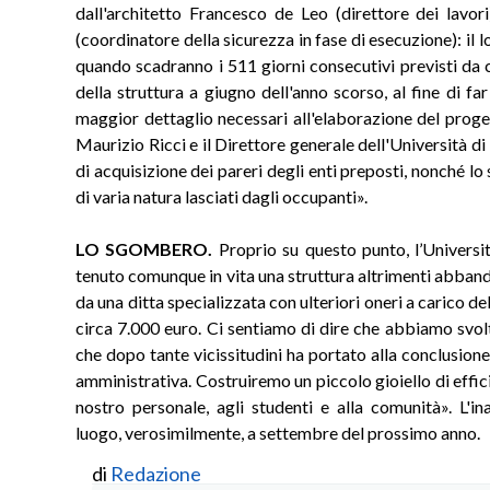
dall'architetto Francesco de Leo (direttore dei lavori
(coordinatore della sicurezza in fase di esecuzione): il l
quando scadranno i 511 giorni consecutivi previsti da
della struttura a giugno dell'anno scorso, al fine di far
maggior dettaglio necessari all'elaborazione del prog
Maurizio Ricci e il Direttore generale dell'Università di
di acquisizione dei pareri degli enti preposti, nonché lo 
di varia natura lasciati dagli occupanti».
LO SGOMBERO.
Proprio su questo punto, l’Universi
tenuto comunque in vita una struttura altrimenti abban
da una ditta specializzata con ulteriori oneri a carico de
circa 7.000 euro. Ci sentiamo di dire che abbiamo svol
che dopo tante vicissitudini ha portato alla conclusion
amministrativa. Costruiremo un piccolo gioiello di eff
nostro personale, agli studenti e alla comunità». L'i
luogo, verosimilmente, a settembre del prossimo anno.
di
Redazione