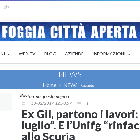
Login
ONI
WEB TV
BLOG
AZIENDE
INFORMAZIONI
NEWS
Home
NEWS
societa
Stampa questa pagina
13/02/2017 12:58:57
1
Ex Gil, partono i lavori
luglio”. E l’Unifg “rinf
allo Scurìa