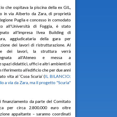
icio che ospitava la piscina della ex GIL,
o in via Alberto da Zara, di proprietà
Regione Puglia e concesso in comodato
ito all'Università di Foggia, è stato
gnato all'impresa Ilvea Building di
ura, aggiudicataria della gara per
uzione dei lavori di ristrutturazione. Al
ne dei lavori, la struttura verrà
nsegnata all'Ateneo e messa a
pazi didattici, uffici e altri ambienti di
in riferimento all’edificio che per due anni
to vita al ‘Csoa Scurìa’ (
IL BILANCIO:
io a via da Zara, ma il progetto "Scurìa"
di finanziamento da parte del Comitato
ica per circa 2.800.000 euro oltre
zione appaltante – saranno coordinati