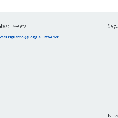
atest Tweets
Segu
eet riguardo @FoggiaCittaAper
News