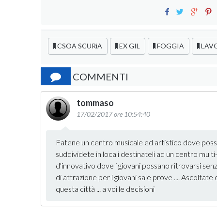
CSOA SCURìA
EX GIL
FOGGIA
LAV
COMMENTI
tommaso
17/02/2017 ore 10:54:40
Fatene un centro musicale ed artistico dove posso
suddividete in locali destinateli ad un centro multi
d'innovativo dove i giovani possano ritrovarsi sen
di attrazione per i giovani sale prove .... Ascoltate
questa città ... a voi le decisioni