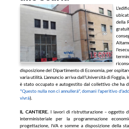
L'edif
ubicat
della 
gratu
conse
Altam
l'esec
termi
rico
disposizione del Dipartimento di Economia, per ospitare s
varia utilità. L’annuncio arriva dall’Università di Foggia, 
è stato occupato e autogestito dal collettivo che ha da
"Questo nulla non ci annullerà", domani l'aperitivo d'add
vivrà
).
IL CANTIERE.
I lavori di ristrutturazione – oggetto 
interministeriale per la programmazione econom
progettazione, IVA e somme a disposizione della sta