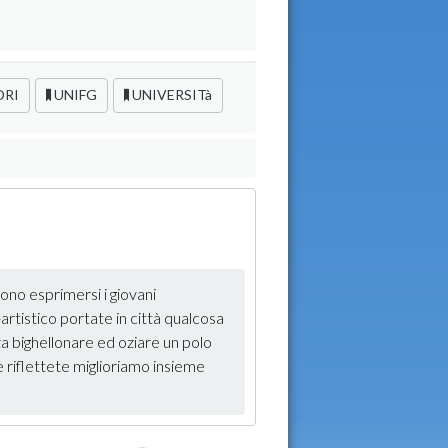
ORI
UNIFG
UNIVERSITà
no esprimersi i giovani
-artistico portate in città qualcosa
za bighellonare ed oziare un polo
 e riflettete miglioriamo insieme