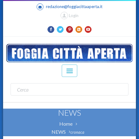
redazione@foggiacittaaperta.it
Login
NEWS
Home
NEWS
cronaca