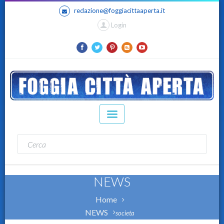
redazione@foggiacittaaperta.it
Login
NEWS
Home
NEWS
societa