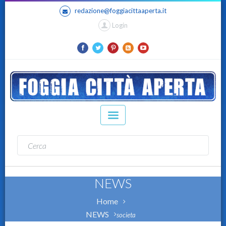
redazione@foggiacittaaperta.it
Login
NEWS
Home
NEWS
societa