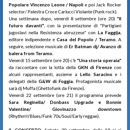
Popolare Vincenzo Leone / Napoli
e poi Jack Rocker
selector/ Palestra Croce Carlucci Violante (Punk rock).
Una settimana dopo, venerdì 8 settembre (ore 20)
"Il
futuro davanti"
, con la presentazione di "Partigiani
jugoslavi nella Resistenza abruzzese" con
La Faggija
,
editore indipendente e
Casa del Popolo / Teramo
. A
seguire, selezione musicale di
Er Batman dj/ Avanzo di
balera from Teramo
.
Venerdì 15 settembre (ore 20) c'è
"Una storia operaia"
da raccontare con la lotta della
GKN di Firenze
con
alcuni rappresentanti, assieme a
Lello Saracino
e i
delegati della
G&W di Foggia
. Protagonista musicale
sarà dj Muffa (Ghettofunk da Firenze).
Venerdì 22 settembre (ore 21) il programma prevede
Sara Reginella/ Donbass Upgrade e Bonnie
Valentine/ Giovinazzo downtown
(Rhythm'n'Blues/Funk 70s/Soul/Early reggae).
IL CONCERTO.
Sabato 30 settembre, dalle 19 ci si