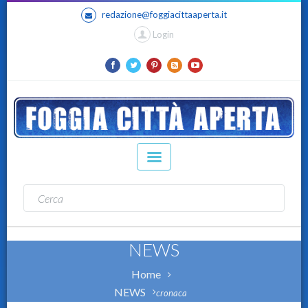
redazione@foggiacittaaperta.it
Login
NEWS
Home
NEWS
cronaca