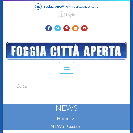
redazione@foggiacittaaperta.it
Login
NEWS
Home
NEWS
societa