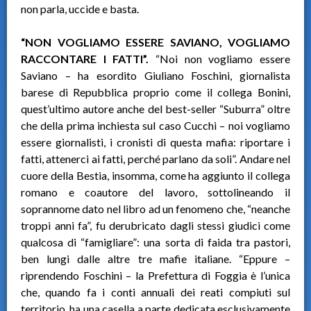
non parla, uccide e basta.
“NON VOGLIAMO ESSERE SAVIANO, VOGLIAMO
RACCONTARE I FATTI”.
“Noi non vogliamo essere
Saviano – ha esordito Giuliano Foschini, giornalista
barese di Repubblica proprio come il collega Bonini,
quest’ultimo autore anche del best-seller “Suburra” oltre
che della prima inchiesta sul caso Cucchi – noi vogliamo
essere giornalisti, i cronisti di questa mafia: riportare i
fatti, attenerci ai fatti, perché parlano da soli”. Andare nel
cuore della Bestia, insomma, come ha aggiunto il collega
romano e coautore del lavoro, sottolineando il
soprannome dato nel libro ad un fenomeno che, “neanche
troppi anni fa”, fu derubricato dagli stessi giudici come
qualcosa di “famigliare”: una sorta di faida tra pastori,
ben lungi dalle altre tre mafie italiane. “Eppure –
riprendendo Foschini – la Prefettura di Foggia è l’unica
che, quando fa i conti annuali dei reati compiuti sul
territorio, ha una casella a parte dedicata esclusivamente