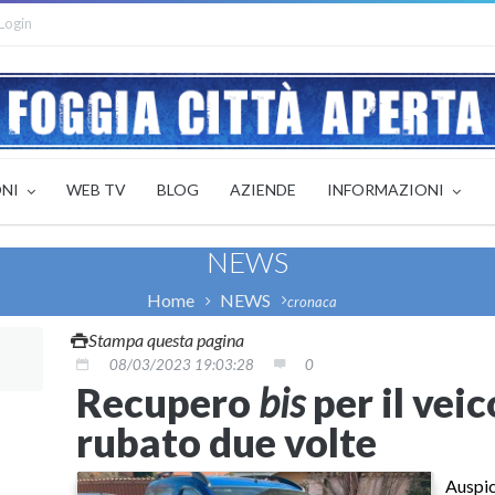
Login
ONI
WEB TV
BLOG
AZIENDE
INFORMAZIONI
NEWS
Home
NEWS
cronaca
Stampa questa pagina
08/03/2023 19:03:28
0
Recupero
bis
per il veic
rubato due volte
Auspic