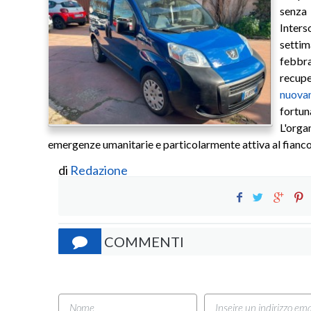
senza 
Inter
setti
febbr
recupe
nuov
fortun
L'org
emergenze umanitarie e particolarmente attiva al fianco
di
Redazione
COMMENTI