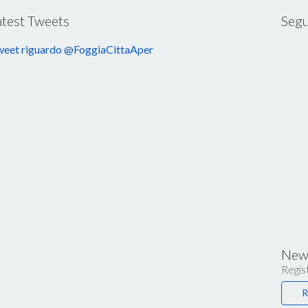
atest Tweets
Segu
eet riguardo @FoggiaCittaAper
News
Regist
R