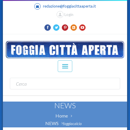
redazione@foggiacittaaperta.it
Login
NEWS
Home
NEWS
foggiacalcio