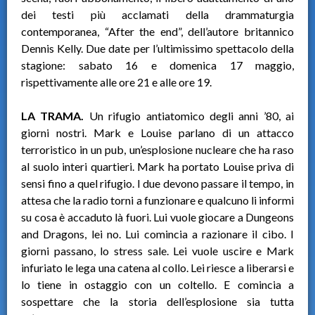
dei testi più acclamati della drammaturgia
contemporanea, “After the end”, dell’autore britannico
Dennis Kelly. Due date per l’ultimissimo spettacolo della
stagione: sabato 16 e domenica 17 maggio,
rispettivamente alle ore 21 e alle ore 19.
LA TRAMA.
Un rifugio antiatomico degli anni ’80, ai
giorni nostri. Mark e Louise parlano di un attacco
terroristico in un pub, un’esplosione nucleare che ha raso
al suolo interi quartieri. Mark ha portato Louise priva di
sensi fino a quel rifugio. I due devono passare il tempo, in
attesa che la radio torni a funzionare e qualcuno li informi
su cosa è accaduto là fuori. Lui vuole giocare a Dungeons
and Dragons, lei no. Lui comincia a razionare il cibo. I
giorni passano, lo stress sale. Lei vuole uscire e Mark
infuriato le lega una catena al collo. Lei riesce a liberarsi e
lo tiene in ostaggio con un coltello. E comincia a
sospettare che la storia dell’esplosione sia tutta