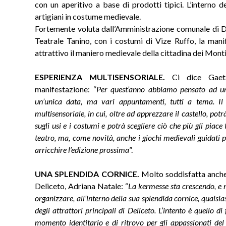
con un aperitivo a base di prodotti tipici. L’interno 
artigiani in costume medievale.
Fortemente voluta dall’Amministrazione comunale di De
Teatrale Tanino, con i costumi di Vize Ruffo, la man
attrattivo il maniero medievale della cittadina dei Mont
ESPERIENZA MULTISENSORIALE.
Ci dice Gaetan
manifestazione: “
Per quest’anno abbiamo pensato ad una
un’unica data, ma vari appuntamenti, tutti a tema. Il v
multisensoriale, in cui, oltre ad apprezzare il castello, po
sugli usi e i costumi e potrà scegliere ciò che più gli piac
teatro, ma, come novità, anche i giochi medievali guidati
arricchire l’edizione prossima
”.
UNA SPLENDIDA CORNICE.
Molto soddisfatta anche 
Deliceto, Adriana Natale: “
La kermesse sta crescendo, e n
organizzare, all’interno della sua splendida cornice, qualsia
degli attrattori principali di Deliceto. L’intento è quello d
momento identitario e di ritrovo per gli appassionati del