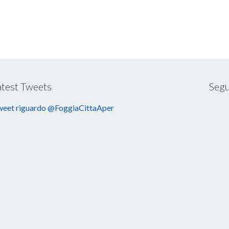
atest Tweets
Segu
eet riguardo @FoggiaCittaAper