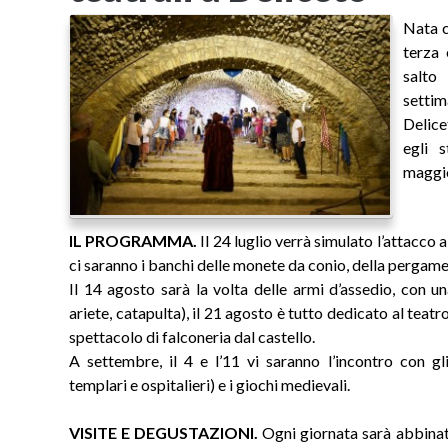
Nata c
terza 
salto
settim
Delice
egli 
maggio
IL PROGRAMMA.
Il 24 luglio verrà simulato l’attacco 
ci saranno i banchi delle monete da conio, della pergam
Il 14 agosto sarà la volta delle armi d’assedio, con u
ariete, catapulta), il 21 agosto è tutto dedicato al teatr
spettacolo di falconeria dal castello.
A settembre, il 4 e l’11 vi saranno l’incontro con gli
templari e ospitalieri) e i giochi medievali.
VISITE E DEGUSTAZIONI.
Ogni giornata sarà abbinata