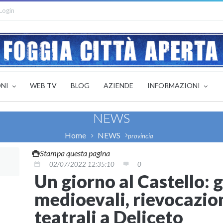
Login
ONI
WEB TV
BLOG
AZIENDE
INFORMAZIONI
NEWS
Home
NEWS
provincia
Stampa questa pagina
02/07/2022 12:35:10
0
Un giorno al Castello: 
medioevali, rievocazion
teatrali a Deliceto