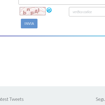
INVIA
atest Tweets
Segu