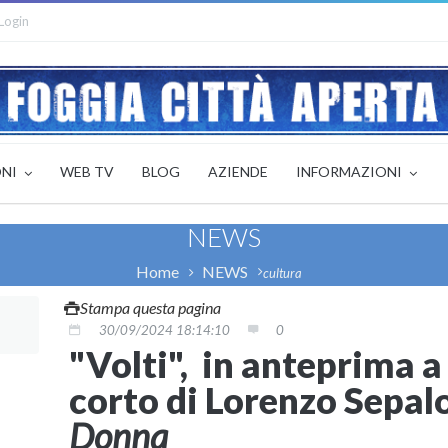
Login
ONI
WEB TV
BLOG
AZIENDE
INFORMAZIONI
NEWS
Home
NEWS
cultura
Stampa questa pagina
30/09/2024 18:14:10
0
"Volti", in anteprima a
corto di Lorenzo Sepa
Donna