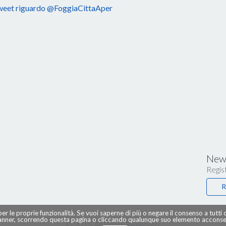
eet riguardo @FoggiaCittaAper
News
Regist
R
per le proprie funzionalità. Se vuoi saperne di più o negare il consenso a tutti
ner, scorrendo questa pagina o cliccando qualunque suo elemento acconsent
© 2015 All Rights Reserved.