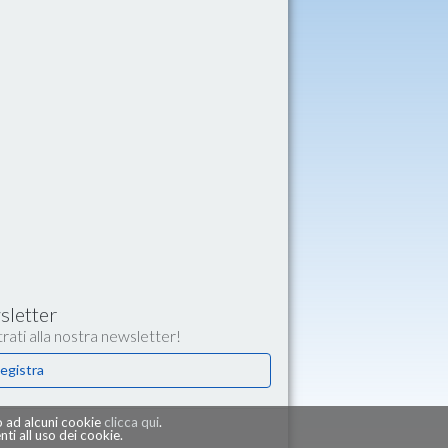
letter
rati alla nostra newsletter!
egistra
 o ad alcuni cookie
clicca qui
.
i all uso dei cookie.