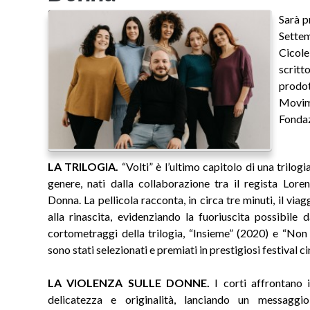
Sarà p
Settem
Cicole
scrit
prodo
Movim
Fonda
LA TRILOGIA.
“Volti” è l’ultimo capitolo di una trilog
genere, nati dalla collaborazione tra il regista Lor
Donna. La pellicola racconta, in circa tre minuti, il via
alla rinascita, evidenziando la fuoriuscita possibile d
cortometraggi della trilogia, “Insieme” (2020) e “Non è
sono stati selezionati e premiati in prestigiosi festival c
LA VIOLENZA SULLE DONNE.
I corti affrontano 
delicatezza e originalità, lanciando un messaggi