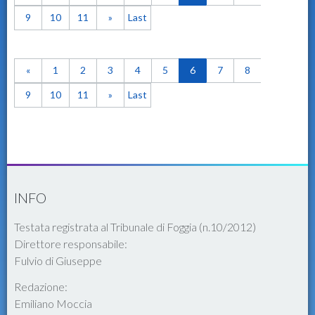
9
10
11
»
Last
«
1
2
3
4
5
6
7
8
9
10
11
»
Last
INFO
Testata registrata al Tribunale di Foggia (n.10/2012)
Direttore responsabile:
Fulvio di Giuseppe
Redazione:
Emiliano Moccia