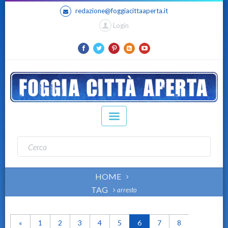
redazione@foggiacittaaperta.it
Login
HOME
TAG
arresto
«
1
2
3
4
5
6
7
8