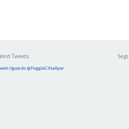
atest Tweets
Segu
eet riguardo @FoggiaCittaAper