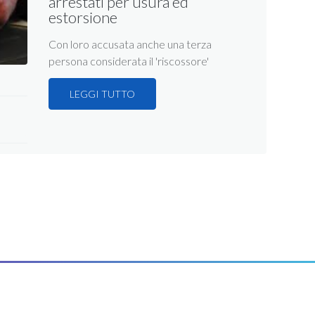
arrestati per usura ed
estorsione
Con loro accusata anche una terza
persona considerata il 'riscossore'
LEGGI TUTTO