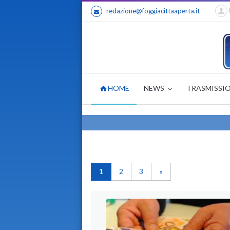
redazione@foggiacittaaperta.it
HOME
NEWS
TRASMISSI
1
2
3
»