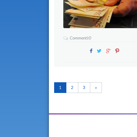
Commenti:0
1
2
3
»