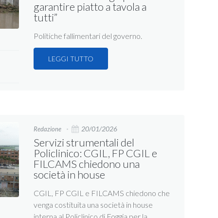
garantire piatto a tavola a
tutti”
Politiche fallimentari del governo.
LEGGI TUTTO
20/01/2026
Redazione
Servizi strumentali del
Policlinico: CGIL, FP CGIL e
FILCAMS chiedono una
società in house
CGIL, FP CGIL e FILCAMS chiedono che
venga costituita una società in house
interna al Policlinico di Foggia per la