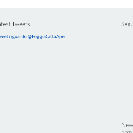
atest Tweets
Segu
eet riguardo @FoggiaCittaAper
News
Regist