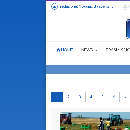
redazione@foggiacittaaperta.it
HOME
NEWS
TRASMISSI
1
2
3
4
5
6
»