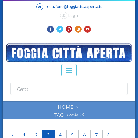
redazione@foggiacittaaperta.it
Login
HOME
TAG
covid-19
«
1
2
3
4
5
6
7
8