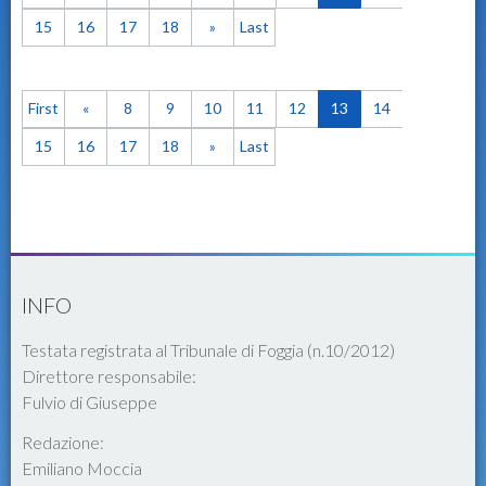
15
16
17
18
»
Last
First
«
8
9
10
11
12
13
14
15
16
17
18
»
Last
INFO
Testata registrata al Tribunale di Foggia (n.10/2012)
Direttore responsabile:
Fulvio di Giuseppe
Redazione:
Emiliano Moccia