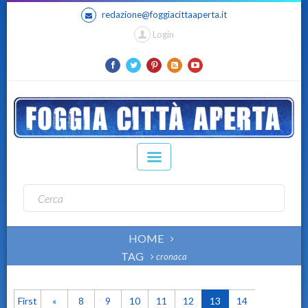
redazione@foggiacittaaperta.it
Login
HOME
TAG
cronaca
First
«
8
9
10
11
12
13
14