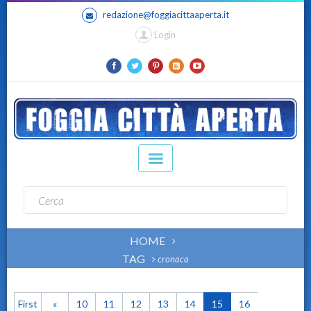
redazione@foggiacittaaperta.it
Login
HOME
TAG
cronaca
First
«
10
11
12
13
14
15
16