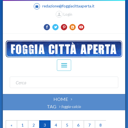
redazione@foggiacittaaperta.it
Login
HOME
TAG
foggia-calcio
«
1
2
3
4
5
6
7
8