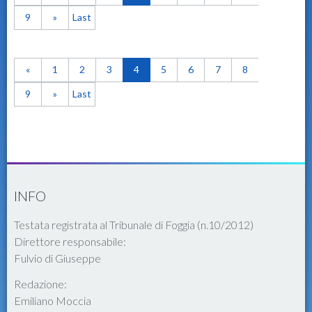
9
»
Last
«
1
2
3
4
5
6
7
8
9
»
Last
INFO
Testata registrata al Tribunale di Foggia (n.10/2012)
Direttore responsabile:
Fulvio di Giuseppe
Redazione:
Emiliano Moccia