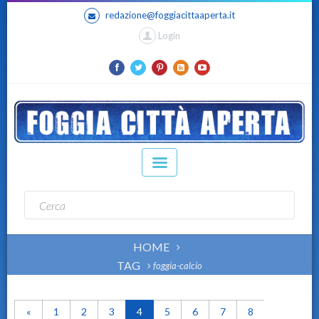
redazione@foggiacittaaperta.it
Login
HOME
TAG
foggia-calcio
«
1
2
3
4
5
6
7
8