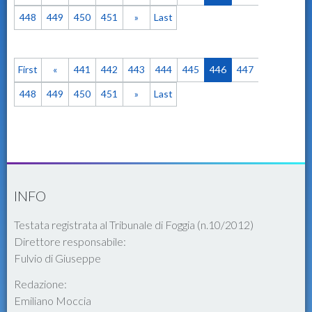
448
449
450
451
»
Last
First
«
441
442
443
444
445
446
447
448
449
450
451
»
Last
INFO
Testata registrata al Tribunale di Foggia (n.10/2012)
Direttore responsabile:
Fulvio di Giuseppe
Redazione:
Emiliano Moccia