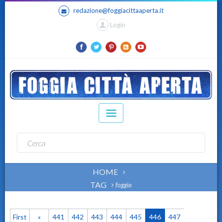
redazione@foggiacittaaperta.it
Login
HOME
TAG
foggia
First
«
441
442
443
444
445
446
447