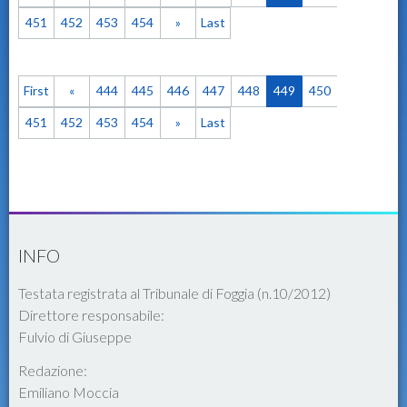
451
452
453
454
»
Last
First
«
444
445
446
447
448
449
450
451
452
453
454
»
Last
INFO
Testata registrata al Tribunale di Foggia (n.10/2012)
Direttore responsabile:
Fulvio di Giuseppe
Redazione:
Emiliano Moccia