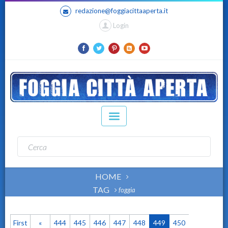
redazione@foggiacittaaperta.it
Login
HOME
TAG
foggia
First
«
444
445
446
447
448
449
450