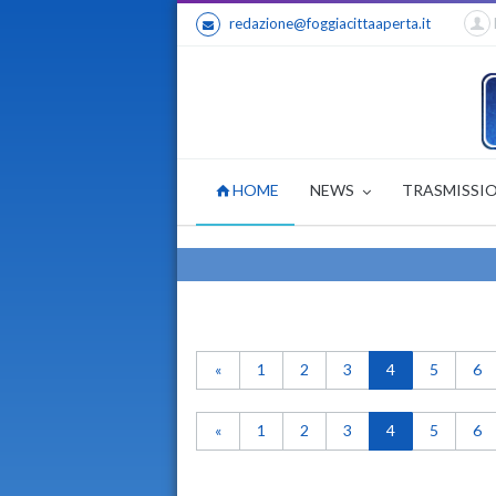
redazione@foggiacittaaperta.it
HOME
NEWS
TRASMISSI
«
1
2
3
4
5
6
«
1
2
3
4
5
6