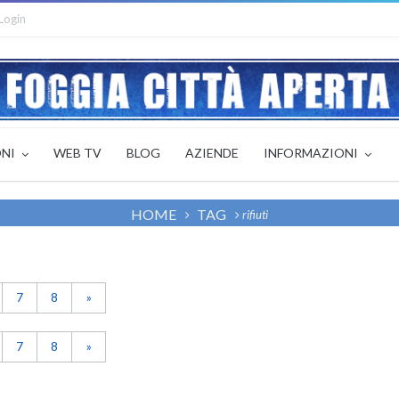
Login
ONI
WEB TV
BLOG
AZIENDE
INFORMAZIONI
HOME
TAG
rifiuti
7
8
»
7
8
»