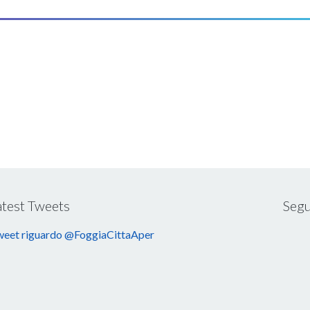
atest Tweets
Segu
eet riguardo @FoggiaCittaAper