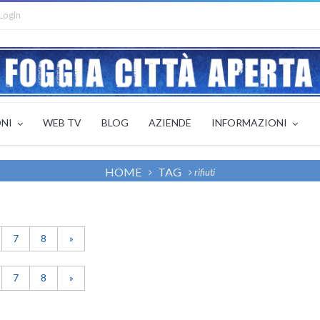
Login
ONI
WEB TV
BLOG
AZIENDE
INFORMAZIONI
HOME
TAG
rifiuti
7
8
»
7
8
»