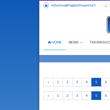
redazione@foggiacittaaperta.it
HOME
NEWS
TRASMISSI
«
1
2
3
4
5
6
«
1
2
3
4
5
6