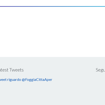
atest Tweets
Segu
eet riguardo @FoggiaCittaAper