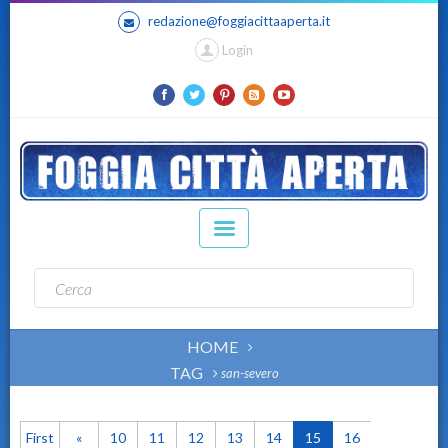
redazione@foggiacittaaperta.it
Login
HOME
TAG
san-severo
First
«
10
11
12
13
14
15
16