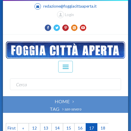
redazione@foggiacittaaperta.it
Login
HOME
TAG
san-severo
First
«
12
13
14
15
16
17
18