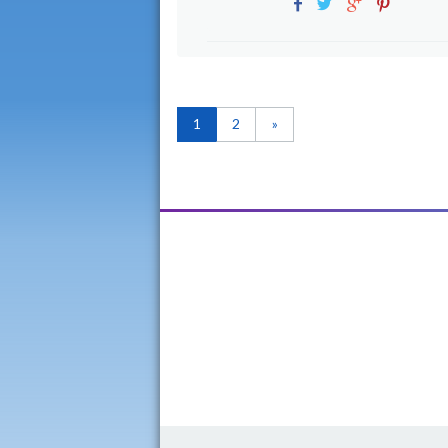
1
2
»