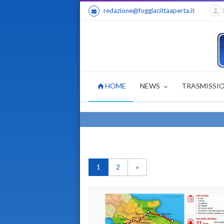
redazione@foggiacittaaperta.it
HOME
NEWS
TRASMISSI
1
2
»