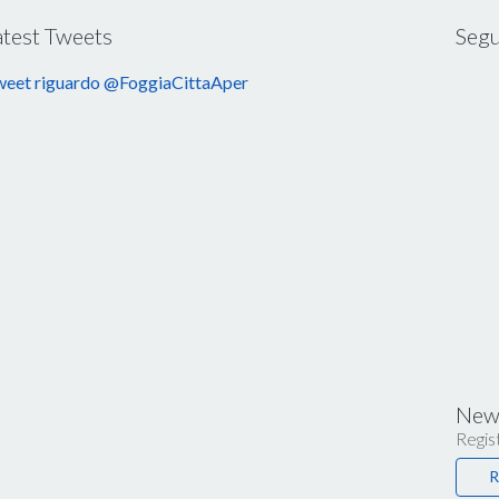
atest Tweets
Segu
eet riguardo @FoggiaCittaAper
News
Regist
R