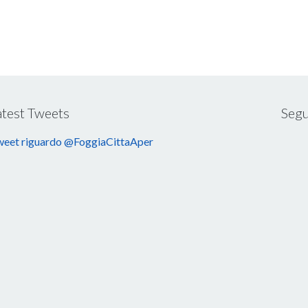
atest Tweets
Segu
eet riguardo @FoggiaCittaAper