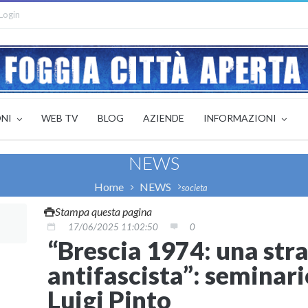
Login
ONI
WEB TV
BLOG
AZIENDE
INFORMAZIONI
NEWS
Home
NEWS
societa
Stampa questa pagina
17/06/2025 11:02:50
0
“Brescia 1974: una stra
antifascista”: seminar
Luigi Pinto