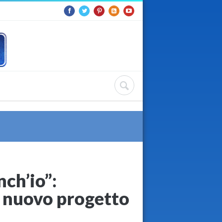
nch’io”:
il nuovo progetto