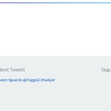
atest Tweets
Segu
eet riguardo @FoggiaCittaAper