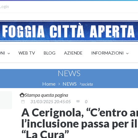
Login
ONI
WEB TV
BLOG
AZIENDE
INFORMAZIONI
NEWS
Home
NEWS
societa
Stampa questa pagina
31/03/2025 20:45:05
0
A Cerignola, “C’entro a
l’inclusione passa per 
“La Cura”