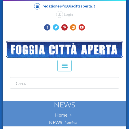
redazione@foggiacittaaperta.it
Login
NEWS
Home
NEWS
societa