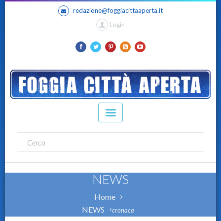
redazione@foggiacittaaperta.it
Login
NEWS
Home
NEWS
cronaca