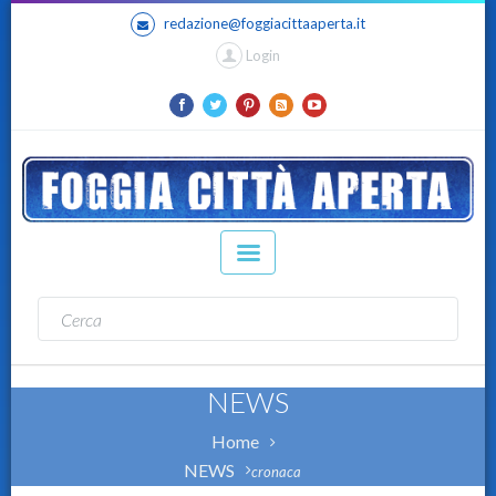
redazione@foggiacittaaperta.it
Login
NEWS
Home
NEWS
cronaca