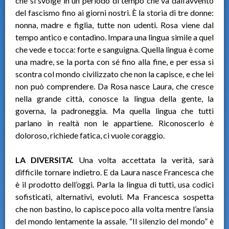
che si svolge in un periodo di tempo che va dall’avvento
del fascismo fino ai giorni nostri. È la storia di tre donne:
nonna, madre e figlia, tutte non udenti. Rosa viene dal
tempo antico e contadino. Impara una lingua simile a quel
che vede e tocca: forte e sanguigna. Quella lingua è come
una madre, se la porta con sé fino alla fine, e per essa si
scontra col mondo civilizzato che non la capisce, e che lei
non può comprendere. Da Rosa nasce Laura, che cresce
nella grande città, conosce la lingua della gente, la
governa, la padroneggia. Ma quella lingua che tutti
parlano in realtà non le appartiene. Riconoscerlo è
doloroso, richiede fatica, ci vuole coraggio.
LA DIVERSITA’.
Una volta accettata la verità, sarà
difficile tornare indietro. E da Laura nasce Francesca che
è il prodotto dell’oggi. Parla la lingua di tutti, usa codici
sofisticati, alternativi, evoluti. Ma Francesca sospetta
che non bastino, lo capisce poco alla volta mentre l’ansia
del mondo lentamente la assale. “Il silenzio del mondo” è