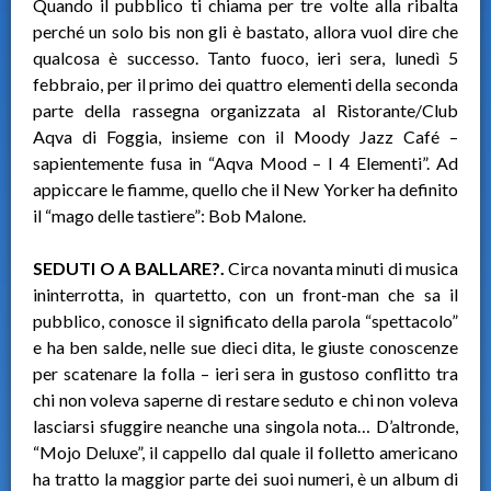
Quando il pubblico ti chiama per tre volte alla ribalta
perché un solo bis non gli è bastato, allora vuol dire che
qualcosa è successo. Tanto fuoco, ieri sera, lunedì 5
febbraio, per il primo dei quattro elementi della seconda
parte della rassegna organizzata al Ristorante/Club
Aqva di Foggia, insieme con il Moody Jazz Café –
sapientemente fusa in “Aqva Mood – I 4 Elementi”. Ad
appiccare le fiamme, quello che il New Yorker ha definito
il “mago delle tastiere”: Bob Malone.
SEDUTI O A BALLARE?.
Circa novanta minuti di musica
ininterrotta, in quartetto, con un front-man che sa il
pubblico, conosce il significato della parola “spettacolo”
e ha ben salde, nelle sue dieci dita, le giuste conoscenze
per scatenare la folla – ieri sera in gustoso conflitto tra
chi non voleva saperne di restare seduto e chi non voleva
lasciarsi sfuggire neanche una singola nota… D’altronde,
“Mojo Deluxe”, il cappello dal quale il folletto americano
ha tratto la maggior parte dei suoi numeri, è un album di