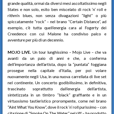
grande qualità, ormai da diversi mesi ascoltatissimo negli
States e non solo, esito ben miscelato di rock ‘n’ roll e
rithm’n blues, non senza divagazioni “light” o più
spiccatamente “rock” – nel brano “Certain Distance”, ad
esempio, c’è tutta quell’energia cara al Fogerty dei
Creedence con cui Malone ha condiviso palco e
avventure per più di un decennio.
MOJO LIVE.
Un tour lunghissimo – Mojo Live – che va
avanti da un paio di anni e che, a conferma
dell’importanza dell’artista, dopo la “puntata” foggiana
prosegue nella capitale d’Italia, per poi volare
nuovamente negli Usa, in una nuova carrellata di live set
nel continente. Un concerto godibilissimo, in definitiva,
trascinato soprattutto dall’energia dell’artista,
sintetizzata in un timbro “black” graffiante e in un
virtuosismo tastieristico prorompente, come nel brano
“Aint What You Know”, dove il rock ‘n’ roll purissimo – con
citazione di “Smoke On The Water” nel riff – ha prodotto