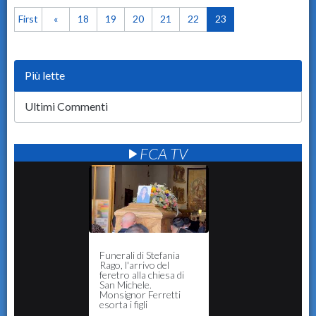
First
«
18
19
20
21
22
23
Più lette
Ultimi Commenti
FCA TV
Funerali di Stefania
Rago, l'arrivo del
feretro alla chiesa di
San Michele.
Monsignor Ferretti
esorta i figli