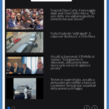
Funerali Dino Carta, il messaggio
degli amici fuori dalla chiesa: “Sei
una stella, ma vogliamo giustizia.
L’omertà non può vincere”
Furto d'auto dei 'soliti ignoti': il
colpo con 'destrezza' a Orta Nova
Assalti ai bancomat, il Prefetto ai
sindaci: "Dal governo c'è
attenzione, utilizzeremo dove
necessario servizi di vigilanza
privata"
Terrore in superstrada, assalto a
portavalori poi conflitto a fuoco coi
carabinieri: fermati due sospettati
della provincia di Foggia