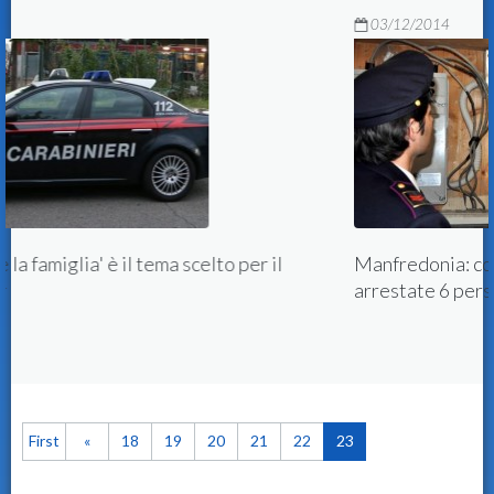
03/12/2014
 il
Manfredonia: contrasto ai furti di energia elettr
arrestate 6 persone
First
«
18
19
20
21
22
23