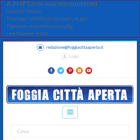
A PHP Error was encountered
Severity: Notice
Message: Undefined variable: cat_get
Filename: controllers/news.php
Line Number: 4121
redazione@foggiacittaaperta.it
Login