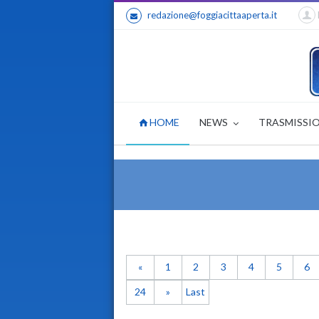
redazione@foggiacittaaperta.it
HOME
NEWS
TRASMISSI
«
1
2
3
4
5
6
24
»
Last