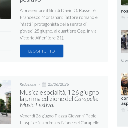
A presentare il film di David O. Russell è
ros
Francesco Montanari: l’attore romano è
infatti il protagonista della serata di
giovedì 25 giugno, al quartiere Cep, in via
Vittorio Alfieri (ore 21).
LEGGI TUTTO
Cro
25/06/2026
Redazione
Musica e socialità, il 26 giugno
la prima edizione del
Carapelle
com
as
Music Festival
Venerdì 26 giugno Piazza Giovanni Paolo
II ospiterà la prima edizione del Carapelle