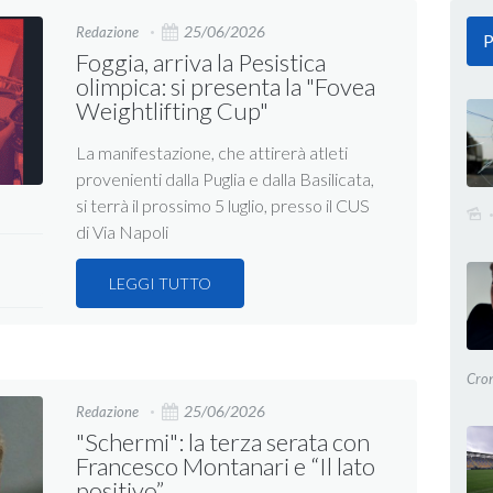
25/06/2026
Redazione
P
Foggia, arriva la Pesistica
olimpica: si presenta la "Fovea
Weightlifting Cup"
La manifestazione, che attirerà atleti
provenienti dalla Puglia e dalla Basilicata,
si terrà il prossimo 5 luglio, presso il CUS
di Via Napoli
LEGGI TUTTO
Cro
25/06/2026
Redazione
"Schermi": la terza serata con
Francesco Montanari e “Il lato
positivo”