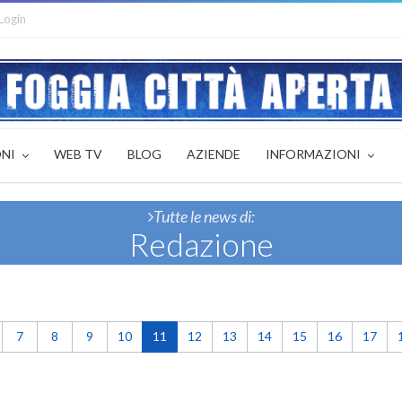
Login
ONI
WEB TV
BLOG
AZIENDE
INFORMAZIONI
Tutte le news di:
Redazione
7
8
9
10
11
12
13
14
15
16
17