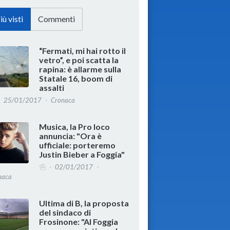
iù visti
Commenti
“Fermati, mi hai rotto il
vetro”, e poi scatta la
rapina: è allarme sulla
Statale 16, boom di
assalti
25/01/2017
Cronaca
Musica, la Pro loco
annuncia: "Ora è
ufficiale: porteremo
Justin Bieber a Foggia"
02/01/2017
naca
Ultima di B, la proposta
del sindaco di
Frosinone: "Al Foggia