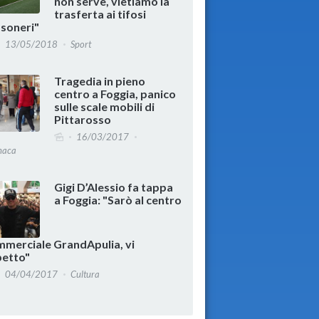
non serve, vietiamo la
trasferta ai tifosi
soneri"
13/05/2018
Sport
Tragedia in pieno
centro a Foggia, panico
sulle scale mobili di
Pittarosso
16/03/2017
naca
Gigi D’Alessio fa tappa
a Foggia: "Sarò al centro
merciale GrandApulia, vi
petto"
04/04/2017
Cultura