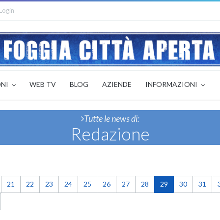
Login
ONI
WEB TV
BLOG
AZIENDE
INFORMAZIONI
Tutte le news di:
Redazione
21
22
23
24
25
26
27
28
29
30
31