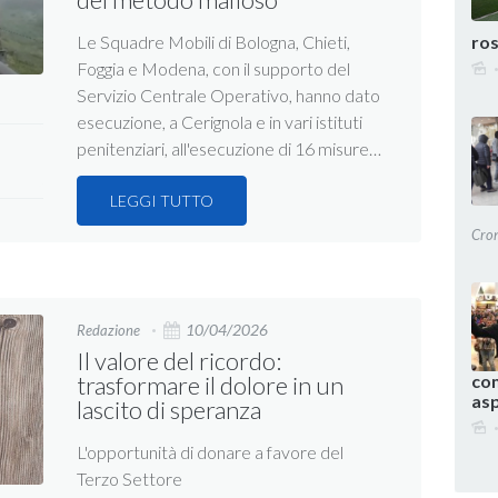
ros
Le Squadre Mobili di Bologna, Chieti,
Foggia e Modena, con il supporto del
Servizio Centrale Operativo, hanno dato
esecuzione, a Cerignola e in vari istituti
penitenziari, all'esecuzione di 16 misure…
LEGGI TUTTO
Cro
10/04/2026
Redazione
Il valore del ricordo:
com
trasformare il dolore in un
as
lascito di speranza
L'opportunità di donare a favore del
Terzo Settore