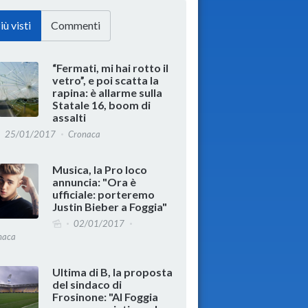
iù visti
Commenti
“Fermati, mi hai rotto il
vetro”, e poi scatta la
rapina: è allarme sulla
Statale 16, boom di
assalti
25/01/2017
Cronaca
Musica, la Pro loco
annuncia: "Ora è
ufficiale: porteremo
Justin Bieber a Foggia"
02/01/2017
naca
Ultima di B, la proposta
del sindaco di
Frosinone: "Al Foggia