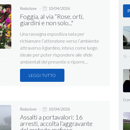
10/04/2026
Redazione
P
Foggia, al via “Rose, orti,
giardini e non solo..."
Una rassegna espositiva nata per
richiamare l’attenzione verso l’ambiente
attraverso il giardino, inteso come luogo
ideale per poter rispondere alle sfide
ambientali del presente e riporre…
LEGGI TUTTO
Cro
10/04/2026
Redazione
Assalti a portavalori: 16
arresti, accolta l’aggravante
del metodo mafioso