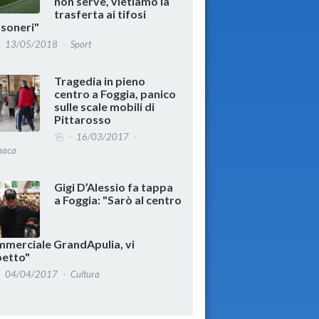
non serve, vietiamo la
trasferta ai tifosi
soneri"
13/05/2018
Sport
Tragedia in pieno
centro a Foggia, panico
sulle scale mobili di
Pittarosso
16/03/2017
naca
Gigi D’Alessio fa tappa
a Foggia: "Sarò al centro
merciale GrandApulia, vi
petto"
04/04/2017
Cultura