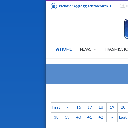
redazione@foggiacittaaperta.it
HOME
NEWS
TRASMISSI
First
«
16
17
18
19
20
38
39
40
41
42
»
Last