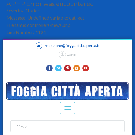
A PHP Error was encountered
Severity: Notice
Message: Undefined variable: cat_get
Filename: controllers/news.php
Line Number: 4121
redazione@foggiacittaaperta.it
Login