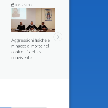
03/12/2014
Aggressioni fisiche e
minacce di morte nei
confronti dell'ex
Picchia moglie e fig
convivente
con forbici da cucin
L'anno scorso lanci
contro di loro una t