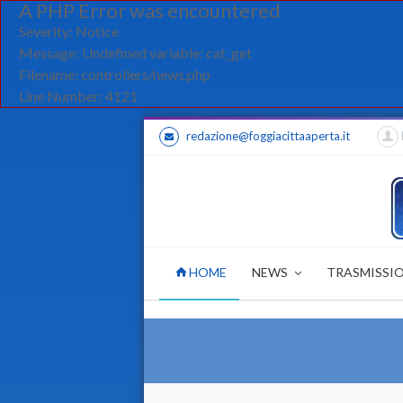
A PHP Error was encountered
Severity: Notice
Message: Undefined variable: cat_get
Filename: controllers/news.php
Line Number: 4121
redazione@foggiacittaaperta.it
HOME
NEWS
TRASMISSI