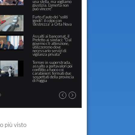
una stella, ma vogliamo
Bergo
giustizia. L’omertà non
Sant'
può vincere”
Lacri
Furto d'auto dei 'soliti
Pacin
ignoti': il colpo con
Biccar
'destrezza' a Orta Nova
profe
manc
condi
Assalti ai bancomat, il
Aggre
Prefetto ai sindaci: "Dal
la pr
governo c'è attenzione,
Policl
utilizzeremo dove
prete
necessario servizi di
da no
vigilanza privata"
capol
Terrore in superstrada,
Aggre
assalto a portavalori poi
sanit
conflitto a fuoco coi
"Com
carabinieri: fermati due
pront
sospettati della provincia
mass
di Foggia
o più visto