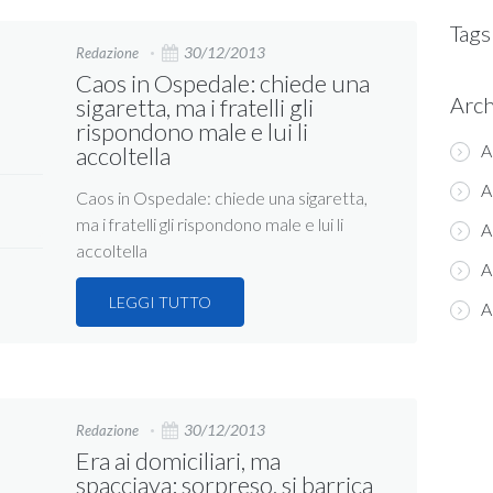
Tags
30/12/2013
Redazione
Caos in Ospedale: chiede una
Arch
sigaretta, ma i fratelli gli
rispondono male e lui li
A
accoltella
A
Caos in Ospedale: chiede una sigaretta,
ma i fratelli gli rispondono male e lui li
A
accoltella
A
LEGGI TUTTO
A
30/12/2013
Redazione
Era ai domiciliari, ma
spacciava: sorpreso, si barrica