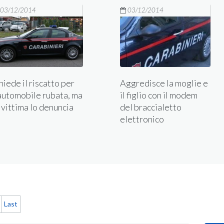
03/12/2014
03/12/2014
iede il riscatto per
Aggredisce la moglie e
'automobile rubata, ma
il figlio con il modem
 vittima lo denuncia
del braccialetto
elettronico
Last