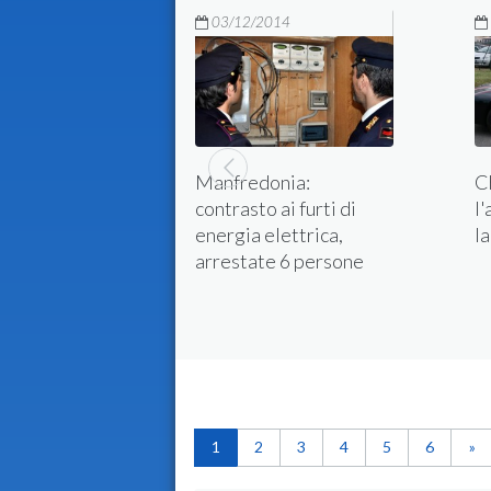
14
03/12/2014
niere e la
Manfredonia:
Ch
è il tema
contrasto ai furti di
l
il
energia elettrica,
la
o Stor
arrestate 6 persone
1
2
3
4
5
6
»